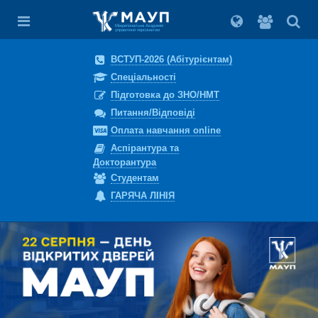
Вхід
для
Міжрегіональна Академія
управління персоналом
студент
ВСТУП-2026 (Абітурієнтам)
Спеціальності
Підготовка до ЗНО/НМТ
Питання/Відповіді
Оплата навчання online
Аспірантура та
Докторантура
Студентам
ГАРЯЧА ЛІНІЯ