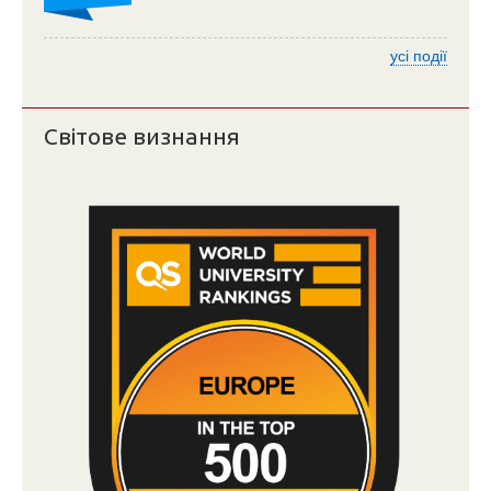
усі події
Світове визнання