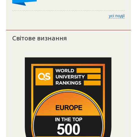
усі події
Світове визнання