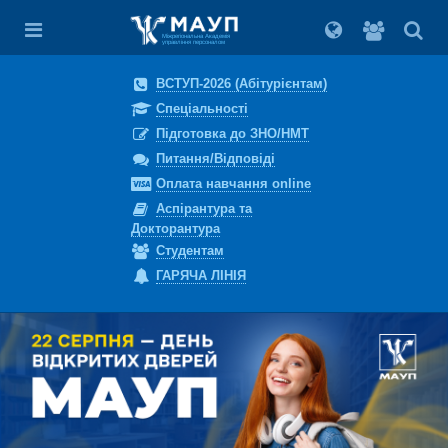
Вхід
для
Міжрегіональна Академія
управління персоналом
студент
ВСТУП-2026 (Абітурієнтам)
Спеціальності
Підготовка до ЗНО/НМТ
Питання/Відповіді
Оплата навчання online
Аспірантура та
Докторантура
Студентам
ГАРЯЧА ЛІНІЯ