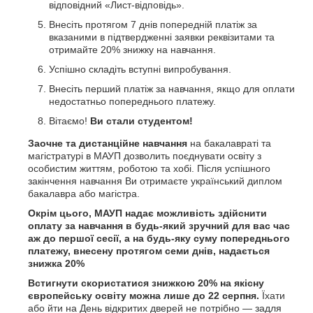
відповідний «Лист-відповідь».
Внесіть протягом 7 днів попередній платіж за
вказаними в підтвердженні заявки реквізитами та
отримайте 20% знижку на навчання.
Успішно складіть вступні випробування.
Внесіть перший платіж за навчання, якщо для оплати
недостатньо попереднього платежу.
Вітаємо!
Ви стали студентом!
Заочне та дистанційне навчання
на бакалавраті та
магістратурі в МАУП дозволить поєднувати освіту з
особистим життям, роботою та хобі. Після успішного
закінчення навчання Ви отримаєте український диплом
бакалавра або магістра.
Окрім цього, МАУП надає можливість здійснити
оплату за навчання в будь-який зручний для вас час
аж до першої сесії, а на будь-яку суму попереднього
платежу, внесену протягом семи днів, надається
знижка 20%
Встигнути скористатися знижкою 20% на якісну
європейську освіту можна лише до 22 серпня.
Їхати
або йти на День відкритих дверей не потрібно — задля