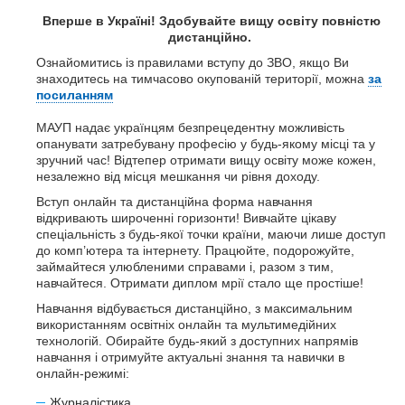
Вперше в Україні! Здобувайте вищу освіту повністю
дистанційно.
Ознайомитись із правилами вступу до ЗВО, якщо Ви
знаходитесь на тимчасово окупованій території, можна
за
посиланням
МАУП надає українцям безпрецедентну можливість
опанувати затребувану професію у будь-якому місці та у
зручний час! Відтепер отримати вищу освіту може кожен,
незалежно від місця мешкання чи рівня доходу.
Вступ онлайн та дистанційна форма навчання
відкривають широченні горизонти! Вивчайте цікаву
спеціальність з будь-якої точки країни, маючи лише доступ
до комп’ютера та інтернету. Працюйте, подорожуйте,
займайтеся улюбленими справами і, разом з тим,
навчайтеся. Отримати диплом мрії стало ще простіше!
Навчання відбувається дистанційно, з максимальним
використанням освітніх онлайн та мультимедійних
технологій. Обирайте будь-який з доступних напрямів
навчання і отримуйте актуальні знання та навички в
онлайн-режимі:
Журналістика