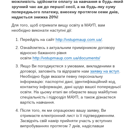
можливість здійснити оплату за навчання в будь-який
зручний час аж до першої сесії, а на будь-яку суму
попереднього платежу, внесену протягом семи днів,
надається знижка 20%!
Для того, щоб отримати вищу освіту в МАУП, вам
необхідно виконати наступні дії:
Перейдіть на сайт
http://vstupmaup.com.ua/
.
Ознайомтесь з актуальним примірником договору
відносно бажаного рівня
освіти
http://vstupmaup.com.ua/documents/
Якщо Ви погоджуєтеся з умовами, викладеними в
договорі, заповніть та відправте нам
заявку на вступ
.
Необхідно буде вказати певну персональну
інформацію: паспортні дані, ідентифікаційний код,
контактну інформацію, дані щодо вашої попередньої
освіти. На цьому етапі ви обираєте вашу майбутню
спеціальність і підрозділ МАУП, а також дізнаєтеся
вартість навчання.
Після того, як ми опрацюємо вашу заявку, Ви
отримаєте електронний лист із її підтвердженням.
Засвідчіть свій намір прийняти участь у вступних
випробуваннях протягом 7 днів, надіславши