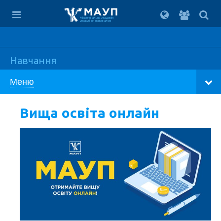
Вхід
для
Міжрегіональна Академія
управління персоналом
студент
Навчання
Меню
Вища освіта онлайн