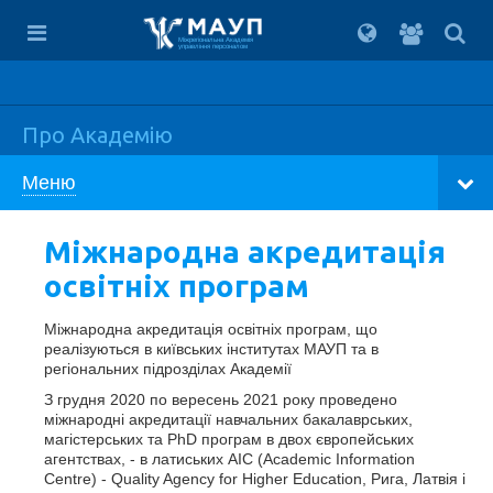
Вхід
для
Міжрегіональна Академія
управління персоналом
студент
Про Академію
Меню
Міжнародна акредитація
освітніх програм
Міжнародна акредитація освітніх програм, що
реалізуються в київських інститутах МАУП та в
регіональних підрозділах Академії
З грудня 2020 по вересень 2021 року проведено
міжнародні акредитації навчальних бакалаврських,
магістерських та PhD програм в двох європейських
агентствах, - в латиських AIC (Academic Information
Centre) - Quality Agency for Higher Education, Рига, Латвія і