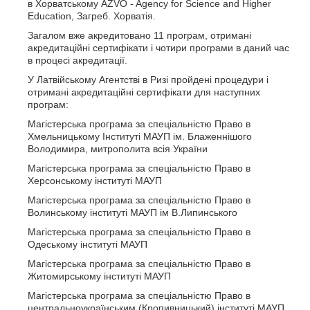
в Хорватському AZVO - Agency for Science and Higher
Education, Загреб. Хорватія.
Загалом вже акредитовано 11 програм, отримані
акредитаційні сертифікати і чотири програми в даний час
в процесі акредитації.
У Латвійському Агентстві в Ризі пройдені процедури і
отримані акредитаційні сертифікати для наступних
програм:
Магістерська програма за спеціальністю Право в
Хмельницькому Інституті МАУП ім. Блаженнішого
Володимира, митрополита всія України
Магістерська програма за спеціальністю Право в
Херсонському інституті МАУП
Магістерська програма за спеціальністю Право в
Волинському інституті МАУП ім В.Липинського
Магістерська програма за спеціальністю Право в
Одеському інституті МАУП
Магістерська програма за спеціальністю Право в
Житомирському інституті МАУП
Магістерська програма за спеціальністю Право в
центральноукраїнським (Кропивницький) інституті МАУП.