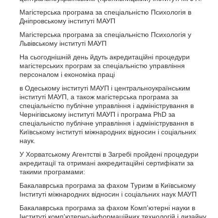
Магістерська програма за спеціальністю Психологія в
Дніпровському інституті МАУП
Магістерська програма за спеціальністю Психологія у
Львівському інституті МАУП
На сьогоднішній день йдуть акредитаційні процедури
магістерських програм за спеціальністю управління
персоналом і економіка праці
в Одеському інституті МАУП і центральноукраїнським
інституті МАУП, а також магістерська програма за
спеціальністю публічне управління і адміністрування в
Чернігівському інституті МАУП і програма PhD за
спеціальністю публічне управління і адміністрування в
Київському інституті міжнародних відносин і соціальних
наук.
У Хорватському Агентстві в Загребі пройдені процедури
акредитації та отримані аккредитаційні сертифікати за
такими програмами:
Бакалаврська програма за фахом Туризм в Київському
Інституті міжнародних відносин і соціальних наук МАУП
Бакалаврська програма за фахом Комп'ютерні науки в
Інституті комп'ютерно-інформаційних технологій і дизайну.