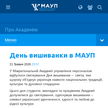
Вхід
для
Міжрегіональна Академія
управління персоналом
студент
Про Академію
Меню
День вишиванки в МАУП
21 Травня 2026
23:57
У Міжрегіональній Академії управління персоналом
відбулося святкування Дня вишиванки – свята, яке
щороку об’єднує українців навколо національних традицій,
культури та духовної спадщини.
Цього дня студенти, викладачі та працівники Академії
долучилися до святкування, одягнувши вишиванки –
символ української ідентичності, єдності та любові до
рідної культури.