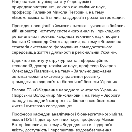
Національного університету біоресурсів і
природокористування, доктор економічних наук,
професор Талавиря Микола Петрович, на тему
«Біоекономіка та її вплив на здоров’я і розвиток громади».
Президент асоціації військових вчених – учасників бойових
дій, директор інституту системного аналізу і прикладних
регіональних проектів, кандидат технічних наук, доцент
Іванько Олександр Олександрович, на тему «Вітчизняна
стратегія системного формування самодостатнього
середовища життя і діяльності в регіональній Україні».
Директор інституту структурних та інформаційних
технологій, доктор технічних наук, професор Кучеров
Олександр Павлович, на тему «Загально державна
автоматизована система управління розвитку
громадського здоров’я та біологічної безпеки України».
Голова ГС «Об’єднання народного контролю України»
Яворський Володимир Миколайович, на тему «Здоров’я
народу і народний контроль за біологічною безпекою
життя і життєвого середовища».
Професор кафедри аналітичної і біоенергетичної хімії та
якості НУБіП, доктор хімічних наук, професор Максін
Віктор Іванович, на тему «Вода для життя і здоров’я:
якість, доступність і перспективи водозабезпечення