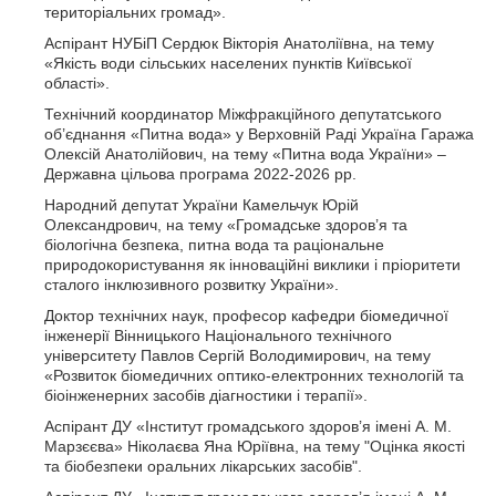
територіальних громад».
Аспірант НУБіП Сердюк Вікторія Анатоліївна, на тему
«Якість води сільських населених пунктів Київської
області».
Технічний координатор Міжфракційного депутатського
об’єднання «Питна вода» у Верховній Раді Україна Гаража
Олексій Анатолійович, на тему «Питна вода України» –
Державна цільова програма 2022-2026 рр.
Народний депутат України Камельчук Юрій
Олександрович, на тему «Громадське здоров’я та
біологічна безпека, питна вода та раціональне
природокористування як інноваційні виклики і пріоритети
сталого інклюзивного розвитку України».
Доктор технічних наук, професор кафедри біомедичної
інженерії Вінницького Національного технічного
університету Павлов Сергій Володимирович, на тему
«Розвиток біомедичних оптико-електронних технологій та
біоінженерних засобів діагностики і терапії».
Аспірант ДУ «Інститут громадського здоров’я імені А. М.
Марзєєва» Ніколаєва Яна Юріївна, на тему "Оцінка якості
та біобезпеки оральних лікарських засобів".