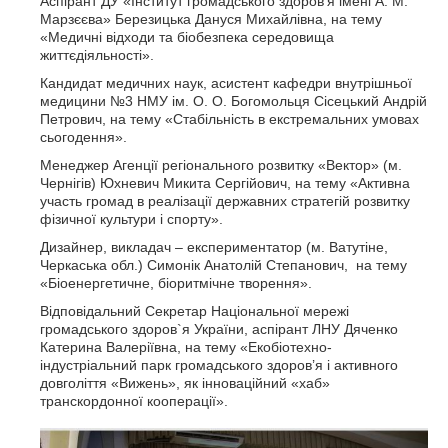
Аспірант ДУ «Інститут громадського здоров’я імені А. М.
Марзєєва» Березицька Дануся Михайлівна, на тему
«Медичні відходи та біобезпека середовища
життєдіяльності».
Кандидат медичних наук, асистент кафедри внутрішньої
медицини №3 НМУ ім. О. О. Богомольця Сісецький Андрій
Петрович, на тему «Стабільність в екстремальних умовах
сьогодення».
Менеджер Агенції регіонального розвитку «Вектор» (м.
Чернігів) Юхневич Микита Сергійович, на тему «Активна
участь громад в реалізації державних стратегій розвитку
фізичної культури і спорту».
Дизайнер, викладач – експериментатор (м. Ватутіне,
Черкаська обл.) Симонік Анатолій Степанович, на тему
«Біоенергетичне, біоритмічне творення».
Відповідальний Секретар Національної мережі
громадського здоров`я України, аспірант ЛНУ Дяченко
Катерина Валеріївна, на тему «Екобіотехно-
індустріальний парк громадського здоров’я і активного
довголіття «Вижень», як інноваційний «хаб»
транскордонної кооперації».