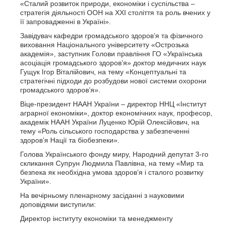
«Сталий розвиток природи, економіки і суспільства –
стратегія діяльності ООН на XXI століття та роль вчених у
її запровадженні в Україні».
Завідувач кафедри громадського здоров’я та фізичного
виховання Національного університету «Острозька
академія», заступник Голови правління ГО «Українська
асоціація громадського здоров’я» доктор медичних наук
Гущук Ігор Віталійович, на тему «Концептуальні та
стратегічні підходи до розбудови нової системи охорони
громадського здоров’я».
Віце-президент НААН України – директор ННЦ «Інститут
аграрної економіки», доктор економічних наук, професор,
академік НААН України Луценко Юрій Олексійович, на
тему «Роль сільського господарства у забезпеченні
здоров’я Нації та біобезпеки».
Голова Українського фонду миру, Народний депутат 3-го
скликання Супрун Людмила Павлівна, на тему «Мир та
безпека як необхідна умова здоров’я і сталого розвитку
України».
На вечірньому пленарному засіданні з науковими
доповідями виступили:
Директор інституту економіки та менеджменту