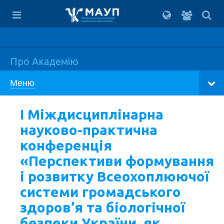
Вхід
для
Міжрегіональна Академія
управління персоналом
студент
Про Академію
Меню
I Міждисциплінарна
науково-практична
конференція
«Перспективи формування
і розвитку Всеохоплюючої
системи громадського
здоров’я та біологічної
безпеки України, як