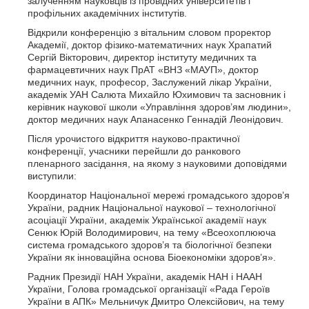
залученням науковців із провідних університетів і
профільних академічних інститутів.
Відкрили конференцію з вітальним словом проректор
Академії, доктор фізико-математичних наук Храпатий
Сергій Вікторович, директор інституту медичних та
фармацевтичних наук ПрАТ «ВНЗ «МАУП», доктор
медичних наук, професор, Заслужений лікар України,
академік УАН Салюта Михайло Юхимович та засновник і
керівник наукової школи «Управління здоров’ям людини»,
доктор медичних наук Апанасенко Геннадій Леонідович.
Після урочистого відкриття науково-практичної
конференції, учасники перейшли до ранкового
пленарного засідання, на якому з науковими доповідями
виступили:
Координатор Національної мережі громадського здоров’я
України, радник Національної наукової – технологічної
асоціації України, академік Української академії наук
Сенюк Юрій Володимирович, на тему «Всеохоплююча
система громадського здоров’я та біологічної безпеки
України як інноваційна основа Біоекономіки здоров’я».
Радник Президії НАН України, академік НАН і НААН
України, Голова громадської організації «Рада Героїв
України в АПК» Мельничук Дмитро Олексійович, на тему