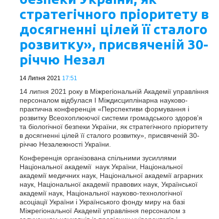
стратегічного пріоритету в
досягненні цілей її сталого
розвитку», присвяченій 30-
річчю Незал
14 Липня 2021
17:51
14 липня 2021 року в Міжрегіональній Академії управління
персоналом відбулася I Міждисциплінарна науково-
практична конференція «Перспективи формування і
розвитку Всеохоплюючої системи громадського здоров’я
та біологічної безпеки України, як стратегічного пріоритету
в досягненні цілей її сталого розвитку», присвяченій 30-
річчю Незалежності України.
Конференція організована спільними зусиллями
Національної академії наук України, Національної
академії медичних наук, Національної академії аграрних
наук, Національної академії правових наук, Української
академії наук, Національної науково-технологічної
асоціації України і Українського фонду миру на базі
Міжрегіональної Академії управління персоналом з