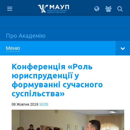
Вхід
для
Міжрегіональна Академія
управління персоналом
студент
Про Академію
Меню
Конференція «Роль
юриспруденції у
формуванні сучасного
суспільства»
08 Жовтня 2019
16:05