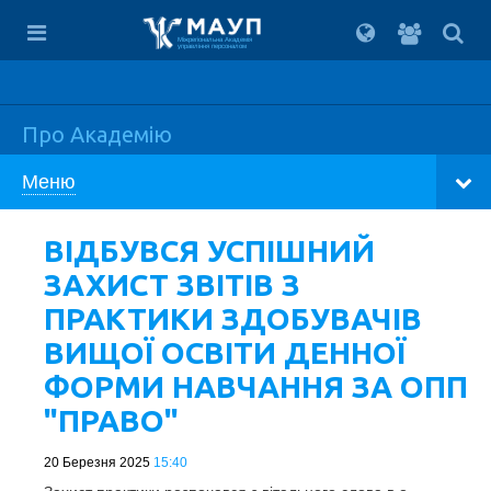
Вхід
для
Міжрегіональна Академія
управління персоналом
студент
Про Академію
Меню
ВІДБУВСЯ УСПІШНИЙ
ЗАХИСТ ЗВІТІВ З
ПРАКТИКИ ЗДОБУВАЧІВ
ВИЩОЇ ОСВІТИ ДЕННОЇ
ФОРМИ НАВЧАННЯ ЗА ОПП
"ПРАВО"
20 Березня 2025
15:40