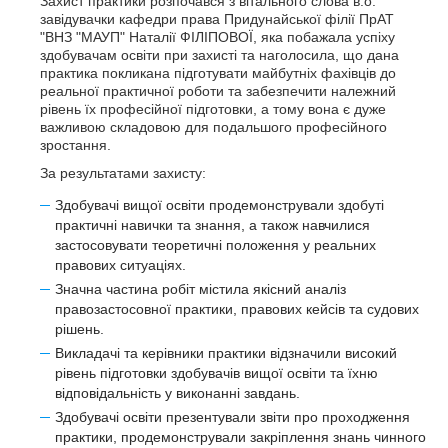
Захист практики розпочався з вітального слова в.о.
завідувачки кафедри права Придунайської філії ПрАТ
"ВНЗ "МАУП" Наталії ФІЛІПОВОЇ, яка побажала успіху
здобувачам освіти при захисті та наголосила, що дана
практика покликана підготувати майбутніх фахівців до
реальної практичної роботи та забезпечити належний
рівень їх професійної підготовки, а тому вона є дуже
важливою складовою для подальшого професійного
зростання.
За результатами захисту:
Здобувачі вищої освіти продемонстрували здобуті
практичні навички та знання, а також навчилися
застосовувати теоретичні положення у реальних
правових ситуаціях.
Значна частина робіт містила якісний аналіз
правозастосовної практики, правових кейсів та судових
рішень.
Викладачі та керівники практики відзначили високий
рівень підготовки здобувачів вищої освіти та їхню
відповідальність у виконанні завдань.
Здобувачі освіти презентували звіти про проходження
практики, продемонстрували закріплення знань чинного