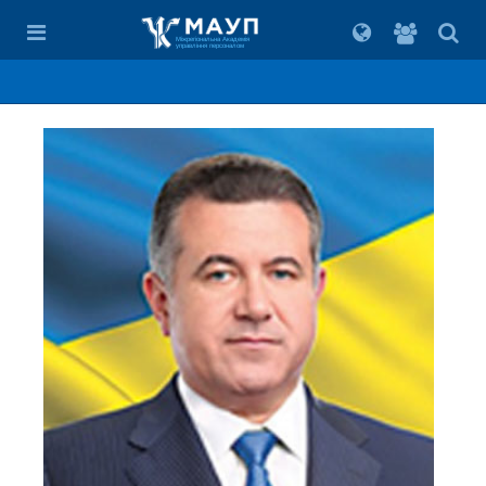
Вхід
для
Міжрегіональна Академія
управління персоналом
студент