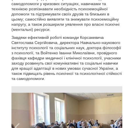
самодопомоги у кризових ситуаціях, навичками та
технікою розпізнавати необхідність психоемоційної
допомоги та підтримувати своїх друзів та близьких в
цьому; самостійно виявляти та знижувати психоемоційну
напругу, а також розширили уявлення про власні психічні
(ментальні) ресурси.
Завдяки ефективній роботі команди Корсакевича
Святослава Сергійовича, директора Навчально-наукового
інституту психології та соціальних наук, доктора філософії
з психології, та Войтенко Іванни Миколаївни, провідного
фахівця кафедри медичної і клінічної психології, учасники
заходу розвинуть свої комунiкативні та соцiальні навички
для кращої адаптації в нових умовах сучасної України, а
також підвищать рівень психічної та психологічної стійкості
та самодопомоги.