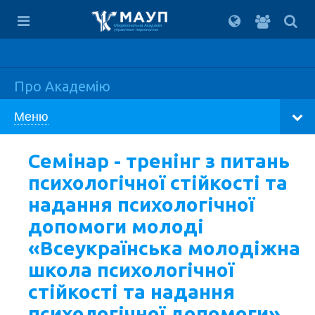
Вхід
для
Міжрегіональна Академія
управління персоналом
студент
Про Академію
Меню
Семінар - тренінг з питань
психологічної стійкості та
надання психологічної
допомоги молоді
«Всеукраїнська молодіжна
школа психологічної
стійкості та надання
психологічної допомоги»