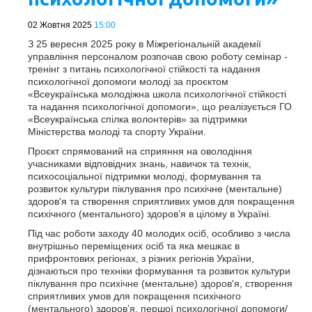
02 Жовтня 2025
15:00
З 25 вересня 2025 року в Міжрегіональній академії
управління персоналом розпочав свою роботу семінар -
тренінг з питань психологічної стійкості та надання
психологічної допомоги молоді за проєктом
«Всеукраїнська молодіжна школа психологічної стійкості
та надання психологічної допомоги», що реалізується ГО
«Всеукраїнська спілка волонтерів» за підтримки
Міністерства молоді та спорту України.
Проєкт спрямований на сприяння на оволодіння
учасниками відповідних знань, навичок та технік,
психосоціальної підтримки молоді, формування та
розвиток культури піклування про психічне (ментальне)
здоров'я та створення сприятливих умов для покращення
психічного (ментального) здоров’я в цілому в Україні.
Під час роботи заходу 40 молодих осіб, особливо з числа
внутрішньо переміщених осіб та яка мешкає в
прифронтових регіонах, з різних регіонів України,
дізнаються про техніки формування та розвиток культури
піклування про психічне (ментальне) здоров'я, створення
сприятливих умов для покращення психічного
(ментального) здоров’я, першої психологічної допомоги/