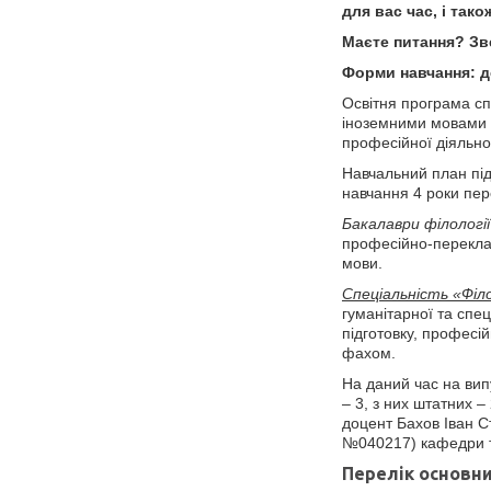
для вас час, і так
Маєте питання? Зв
Форми навчання: д
Освітня програма спе
іноземними мовами та
професійної діяльно
Навчальний план під
навчання 4 роки пере
Бакалаври філології
професійно-переклад
мови.
Спеціальність «Філо
гуманітарної та спец
підготовку, професій
фахом.
На даний час на вип
– 3, з них штатних –
доцент Бахов Іван С
№040217) кафедри те
Перелік основни