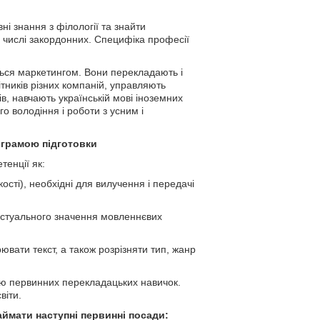
ні знання з філології та знайти
 числі закордонних. Специфіка професії
ься маркетингом. Вони перекладають і
ітників різних компаній, управляють
в, навчають українській мові іноземних
о володіння і роботи з усним і
ограмою підготовки
тенції як:
кості), необхідні для вилучення і передачі
екстуального значення мовленнєвих
рювати текст, а також розрізняти тип, жанр
ню первинних перекладацьких навичок.
віти.
аймати наступні первинні посади
: