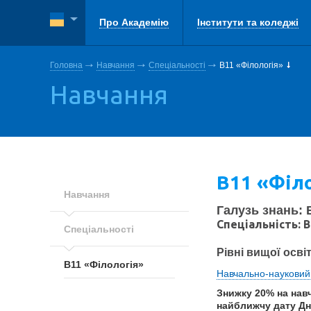
Про Академію
Інститути та коледжі
Головна
Навчання
Спеціальності
В11 «Філологія»
Навчання
В11 «Філ
Навчання
Галузь знань: 
Спеціальність: В
Спеціальності
Рівні вищої осві
В11 «Філологія»
Навчально-науковий 
Знижку 20% на навч
найближчу дату Дн