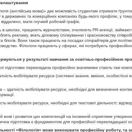
евлаштування
огія (англійська мова)» дає можливість студентам отримати ґрунтов
 в державних та комерційних компаніях будь-якого профілю, у тому
віддалено, мати гнучкий робочий графік.
ь в школах, працюють журналістами, очолюють PR-агенції, займают
блять рекламу, вчать діловому спілкуванню і красномовству співроб
а блогів. Вони також працюють на посадах спічрайтерів для політикі
іловодство. Філологи працюють у сферах, які потребують професійног
ормуються у результаті навчання за освітньо-професійною пр
чної підготовки перекладача професійно значимими стають такі компе
атність мобілізувати ресурси (системні знання, вміння, особистісні я
а
– здатність мобілізувати ресурси, необхідні для визначення конт
ормації.
сть мобілізувати ресурси, необхідні для текстової діяльності: відтво
й мові і розвиток цих компетенцій на іноземній сприятиме утворен
стична підготовка є фундаментом для професійної перекладацької ос
льності «Філологія» може виконувати професійну роботу, та з