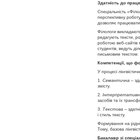
Здатність до прац
Спеціальність «Філол
перспективну роботу
дозволяє працювати 
Філологи викладают
редагують тексти, ро
роботою веб-сайтів т
студентів, ведуть д
письмовим текстом.
Компетенції, що ф
У процесі лінгвісти
1.
Семантична
– зд
змісту.
2.
Інтерпретативн
засобів та їх трансф
3.
Текстова
– здатні
і стиль тексту.
Формування на рідні
Тому, базова лінгві
Бакалавр зі спеціа