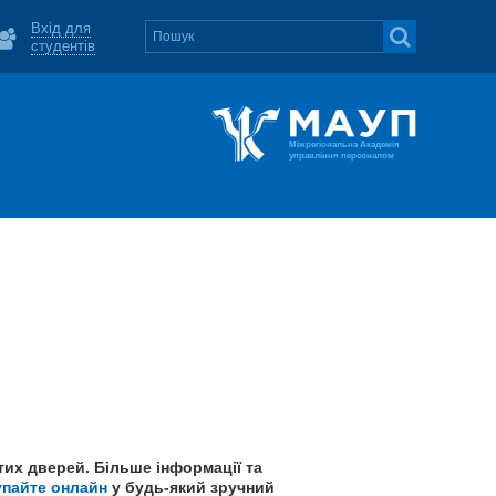
Вхід для
студентів
Міжрегіональна Академія
управління персоналом
тих дверей. Більше інформації та
упайте онлайн
у будь-який зручний