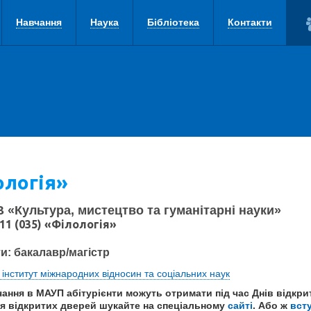
Навчання
Наука
Бібліотека
Контакти
ологія»
В «Культура, мистецтво та гуманітарні науки»
11 (035) «Філологія»
ти: бакалавр/магістр
інститут міжнародних відносин та соціальних наук
ання в МАУП абітурієнти можуть отримати під час Днів відкри
я відкритих дверей шукайте на спеціальному
сайт
і
. Або ж
вст