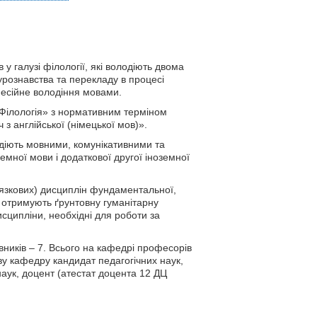
у галузі філології, які володіють двома
турознавства та перекладу в процесі
фесійне володіння мовами.
«Філологія» з нормативним терміном
з англійської (німецької мов)».
одіють мовними, комунікативними та
мної мови і додаткової другої іноземної
'язкових) дисциплін фундаментальної,
и отримують ґрунтовну гуманітарну
исципліни, необхідні для роботи за
вників – 7. Всього на кафедрі професорів
ову кафедру кандидат педагогічних наук,
аук, доцент (атестат доцента 12 ДЦ