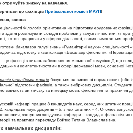
ож отримуйте знижку на навчання.
ерніться до фахівців
Приймальної комісії МАУП
!
енна, заочна
ціальності Філологія орієнтована на підготовку ерудованих фахівців 
 здатні розв’язувати складні проблеми у галузі лінгвістики, літера
сті; готові працювати у сферах діяльності, в яких вимагається про
готовки бакалавра галузі знань «Гуманітарні науки» спеціальності 
дбачає підготовку з кваліфікації «Бакалавр філології», «Перекладач 
– це фахівці з питань забезпечення міжмовної комунікації, що вол
ацькими компетентностями в сфері державної мови, основної інозе
логія (англійська мова)»
базується на вивченні нормативних (обов
іальної підготовки фахівців, а також вибіркових дисциплін. Студент
но вивчають англійську та німецьку мови, філологічні та практичні д
усковій кафедрі працює 8 кандидатів наук, серед них штатних праці
 2, кандидатів наук, доцентів – 5, з них штатних – 4. Очолює випуск
тепанович, заступник завідувача кафедри – кандидат філологічних н
орії та практики перекладу Войтко Тетяна Владиславівна.
х навчальних дисциплін: