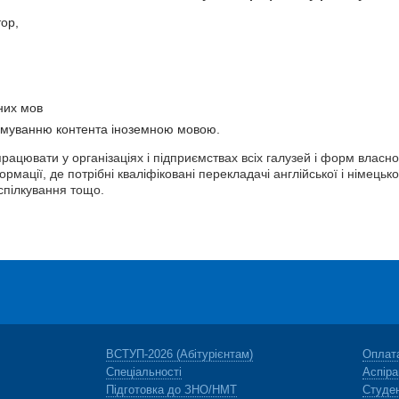
ор,
них мов
рмуванню контента іноземною мовою.
ацювати у організаціях і підприємствах всіх галузей і форм власност
рмації, де потрібні кваліфіковані перекладачі англійської і німецько
-спілкування тощо.
ВСТУП-2026 (Абітурієнтам)
Оплата
Спеціальності
Аспіра
Підготовка до ЗНО/НМТ
Студе