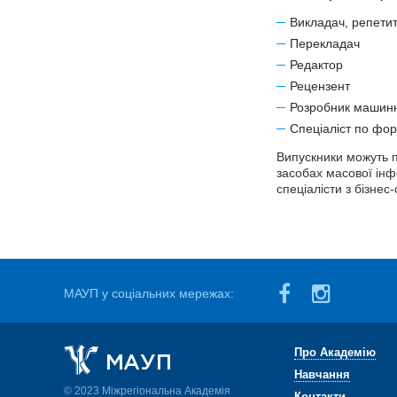
Викладач, репетит
Перекладач
Редактор
Рецензент
Розробник машин
Спеціаліст по фо
Випускники можуть пр
засобах масової інфо
спеціалісти з бізнес
МАУП у соціальних мережах:
Про Академію
Навчання
© 2023 Міжрегіональна Академія
Контакти