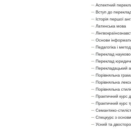
Аспектний перекл
Вступ до перекла
Історія першої анг
Латинська мова
Лінгвокраїнознавс
Основи інформатик
Педагогіка і мето
Переклад науково-
Переклад юридичн
Перекладацький ан
Порівняльна грама
Порівняльна лекси
Порівняльна стилі
Практичний курс д
Практичний курс т
Семантико-стиліст
Спецкурс з основ
Усний та двостор