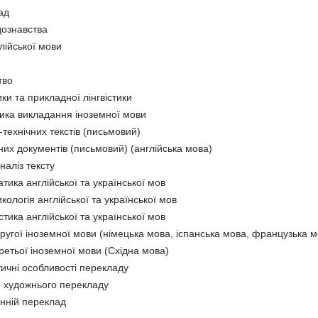
ад
дознавства
лійської мови
тво
и та прикладної лінгвістики
дика викладання іноземної мови
технічних текстів (письмовий)
их документів (письмовий) (англійська мова)
аліз тексту
тика англійської та української мов
кологія англійської та української мов
стика англійської та української мов
ругої іноземної мови (німецька мова, іспанська мова, французька м
ретьої іноземної мови (Східна мова)
ичні особливості перекладу
и художнього перекладу
онній переклад