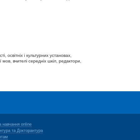
і, освітніх і культурних установах,
ї мов, вчителі середніх шкіл, редактори,
 навчання online
нтура та Докторантура
нтам