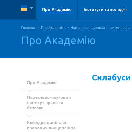
Про Академію
Інститути та коледжі
Головна
Про Академію
Навчально-науковий інститут права 
Про Академію
Силабуси
Про Академію
Навчально-науковий
інститут права та
безпеки
Кафедра цивільно-
правових дисциплін та