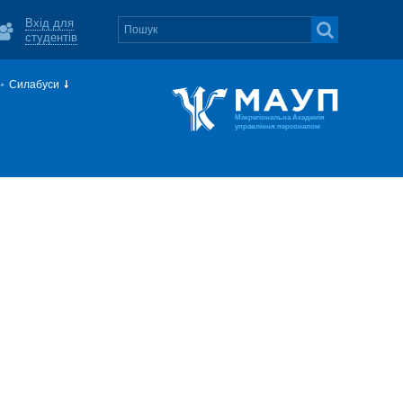
Вхід для
студентів
Силабуси
Міжрегіональна Академія
управління персоналом