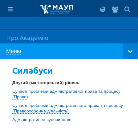
Вхід
для
Міжрегіональна Академія
управління персоналом
студент
Про Академію
Меню
Силабуси
Другий (магістерський) рівень
Сучасті проблеми адміністративног права та процесу
(Право)
Сучасті проблеми адміністративного права та процесу
(Правоохоронна діяльність)
Адміністративне судочинство