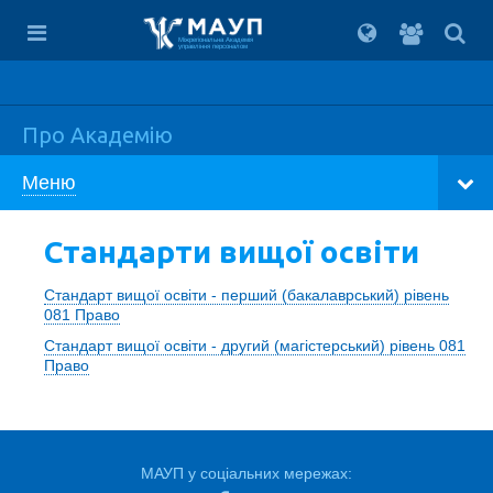
Вхід
для
Міжрегіональна Академія
управління персоналом
студент
Про Академію
Меню
Стандарти вищої освіти
Стандарт вищої освіти - перший (бакалаврський) рівень
081 Право
Стандарт вищої освіти - другий (магістерський) рівень 081
Право
МАУП у соціальних мережах: