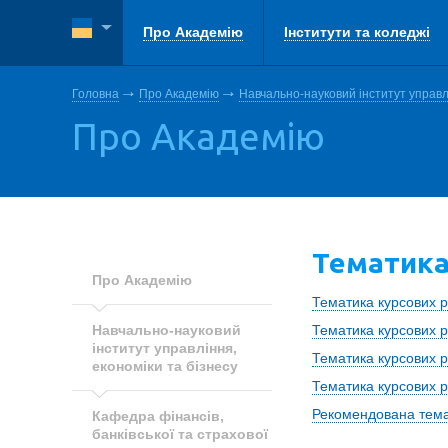
Про Академію
Інститути та коледжі
Головна
Про Академію
Навчально-науковий інститут управлі
Про Академію
Тематика
Про Академію
Тематика курсових р
Навчально-науковий
Тематика курсових р
інститут управління,
Тематика курсових р
економіки та бізнесу
Тематика курсових р
Рекомендована темат
Кафедра фінансів,
банківської та страхової