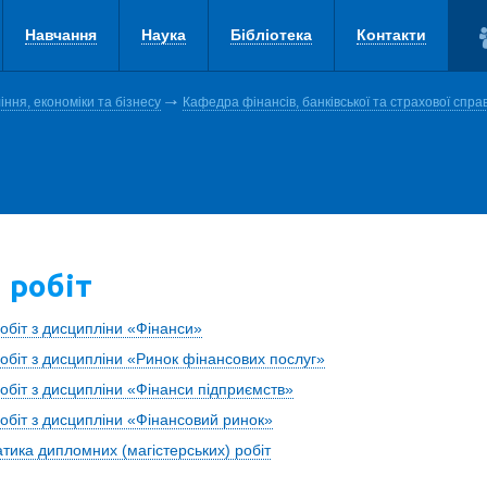
Навчання
Наука
Бібліотека
Контакти
ння, економіки та бізнесу
Кафедра фінансів, банківської та страхової спра
 робіт
обіт з дисципліни «Фінанси»
обіт з дисципліни «Ринок фінансових послуг»
обіт з дисципліни «Фінанси підприємств»
обіт з дисципліни «Фінансовий ринок»
ика дипломних (магістерських) робіт