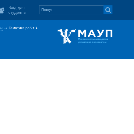
Вхід для
студентів
ви
Тематика робіт
Міжрегіональна Академія
управління персоналом