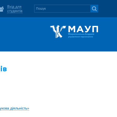
Вхід для
студентів
Міжрегіональна Академія
управління персоналом
ів
укова діяльність»