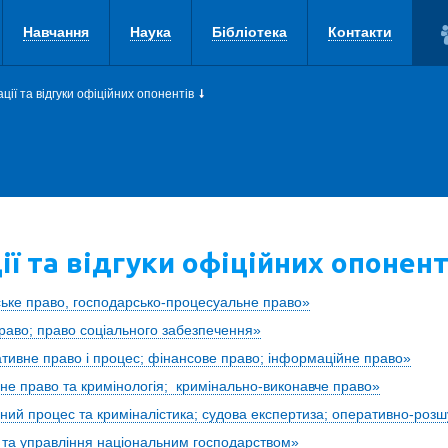
Навчання
Наука
Бібліотека
Контакти
ції та відгуки офіційних опонентів
ї та відгуки офіційних опонент
ське право, господарсько-процесуальне право»
раво; право соціального забезпечення»
ативне право і процес; фінансове право; інформаційне право»
не право та кримінологія; кримінально-виконавче право»
ний процес та криміналістика; судова експертиза; оперативно-розш
 та управління національним господарством»