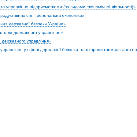
 та управління підприємствами (за видами економічної діяльності)»
продуктивних сил і регіональна економіка»
ення державної безпеки України»
 історія державного управління»
и державного управління»
управління у сфері державної безпеки та охорони громадського п