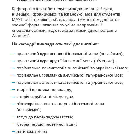
Кафедра також забезпечує викладання англійської,
німецької, французької та іспанської мов для студентів
МАУП освітніх рівнів «бакалавр» і «магістр» денної та
заочної форм навчання за усіма напрямами і
спеціальностями, підготовка за якими здійснюється в
Академії.
На кафедрі викладають такі дисципліни:
практичний курс основної іноземної мови (англійська);
практичний курс другої іноземної мови (німецька);
порівняльна лексикологія англійської та української мов;
порівняльна граматика англійської та української мов;
порівняльна стилістика англійської та української мов;
теорія і практика перекладу;
історія зарубіжної літератури;
лінгвокраїнознавство першої іноземної мови
(англійська);
вступ до перекладознавства;
історія першої іноземної мови;
латинська мова;