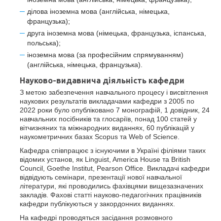
ділова іноземна мова (англійська, німецька,
французька);
друга іноземна мова (німецька, французька, іспанська,
польська);
іноземна мова (за професійним спрямуванням)
(англійська, німецька, французька).
Науково-видавнича діяльність кафедри
З метою забезпечення навчального процесу і висвітлення
наукових результатів викладачами кафедри з 2005 по
2022 роки було опубліковано 7 монографій, 1 довідник, 24
навчальних посібників та глосаріїв, понад 100 статей у
вітчизняних та міжнародних виданнях, 60 публікацій у
наукометричних базах Scopus та Web of Science.
Кафедра співпрацює з існуючими в Україні філіями таких
відомих установ, як Linguist, America House та British
Council, Goethe Institut, Pearson Office. Викладачі кафедри
відвідують семінари, презентації нової навчальної
літератури, які проводились фахівцями вищезазначених
закладів. Фахові статті науково-педагогічних працівників
кафедри публікуються у закордонних виданнях.
На кафедрі проводяться засідання розмовного