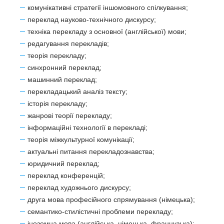
комунікативні стратегії іншомовного спілкування;
переклад науково-технічного дискурсу;
техніка перекладу з основної (англійської) мови;
редагування перекладів;
теорія перекладу;
синхронний переклад;
машинний переклад;
перекладацький аналіз тексту;
історія перекладу;
жанрові теорії перекладу;
інформаційні технології в перекладі;
теорія міжкультурної комунікації;
актуальні питання перекладознавства;
юридичний переклад;
переклад конференцій;
переклад художнього дискурсу;
друга мова професійного спрямування (німецька);
семантико-стилістичні проблеми перекладу;
іноземна мова (англійська, німецька, французька);