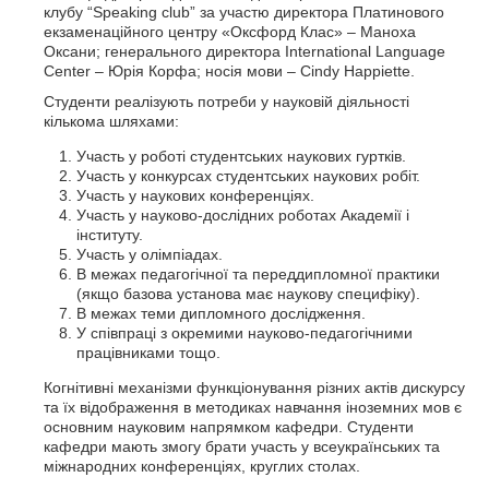
клубу “Speaking club” за участю директора Платинового
екзаменаційного центру «Оксфорд Клас» – Маноха
Оксани; генерального директора International Language
Center – Юрія Корфа; носія мови – Cindy Happiette.
Студенти реалізують потреби у науковій діяльності
кількома шляхами:
Участь у роботі студентських наукових гуртків.
Участь у конкурсах студентських наукових робіт.
Участь у наукових конференціях.
Участь у науково-дослідних роботах Академії і
інституту.
Участь у олімпіадах.
В межах педагогічної та переддипломної практики
(якщо базова установа має наукову специфіку).
В межах теми дипломного дослідження.
У співпраці з окремими науково-педагогічними
працівниками тощо.
Когнітивні механізми функціонування різних актів дискурсу
та їх відображення в методиках навчання іноземних мов є
основним науковим напрямком кафедри. Студенти
кафедри мають змогу брати участь у всеукраїнських та
міжнародних конференціях, круглих столах.