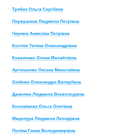
Требик Ольга Сергіївна
Первушкіна Людмила Петрівна
Чернюк Анжеліка Петрівна
Костюк Тетяна Олександрівна
Коваленко Олена Михайлівна
Артюшенко Оксана Миколаївна
Олійник Олександра Валеріївна
Данилюк Людмила Всеволодівна
Коломінова Ольга Олегівна
Мацепура Людмила Леонідівна
Поліна Ганна Володимирівна