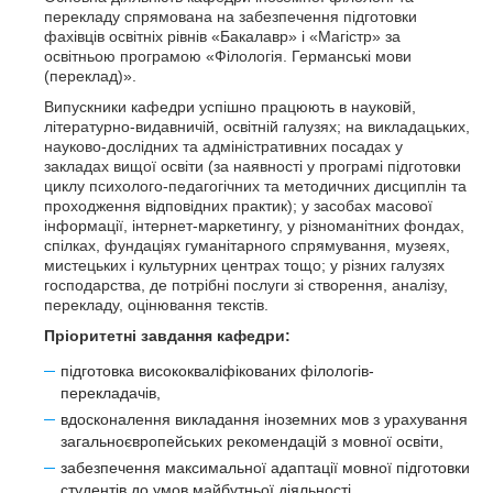
перекладу спрямована на забезпечення підготовки
фахівців освітніх рівнів «Бакалавр» і «Магістр» за
освітньою програмою «Філологія. Германські мови
(переклад)».
Випускники кафедри успішно працюють в науковій,
літературно-видавничій, освітній галузях; на викладацьких,
науково-дослідних та адміністративних посадах у
закладах вищої освіти (за наявності у програмі підготовки
циклу психолого-педагогічних та методичних дисциплін та
проходження відповідних практик); у засобах масової
інформації, інтернет-маркетингу, у різноманітних фондах,
спілках, фундаціях гуманітарного спрямування, музеях,
мистецьких і культурних центрах тощо; у різних галузях
господарства, де потрібні послуги зі створення, аналізу,
перекладу, оцінювання текстів.
Пріоритетні завдання кафедри:
підготовка висококваліфікованих філологів-
перекладачів,
вдосконалення викладання іноземних мов з урахування
загальноєвропейських рекомендацій з мовної освіти,
забезпечення максимальної адаптації мовної підготовки
студентів до умов майбутньої діяльності.