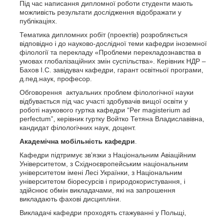
Під час написання дипломної роботи студенти мають
можливість результати дослідження відображати у
публікаціях.
Тематика дипломних робіт (проектів) розробляється
відповідно і до науково-дослідної теми кафедри іноземної
філології та перекладу «Проблеми перекладознавства в
умовах глобалізаційних змін суспільства». Керівник НДР –
Бахов І.С. завідувач кафедри, гарант освітньої програми,
д.пед.наук, професор.
Обговорення актуальних проблем філологічної науки
відбувається під час участі здобувачів вищої освіти у
роботі наукового гуртка кафедри “Per magisterium ad
perfectum”, керівник гуртку Войтко Тетяна Владиславівна,
кандидат філологічних наук, доцент.
Академічна мобільність кафедри
.
Кафедри підтримує зв’язки з Національним Авіаційним
Університетом, з Східноєвропейським національним
університетом імені Лесі Українки, з Національним
університетом біоресурсів і природокористування, і
здійснює обмін викладачами, які на запрошення
викладають фахові дисципліни.
Викладачі кафедри проходять стажуванні у Польщі,