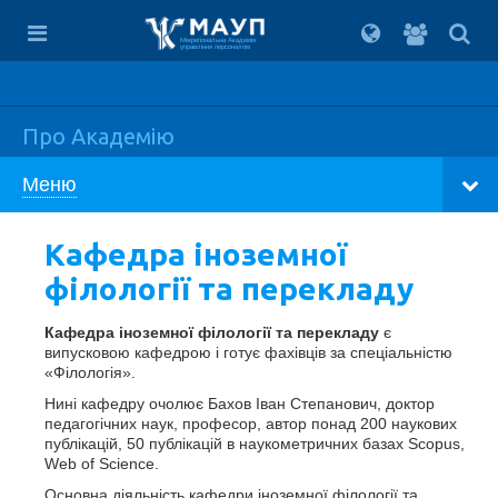
Вхід
для
Міжрегіональна Академія
управління персоналом
студент
Про Академію
Меню
Кафедра іноземної
філології та перекладу
Кафедра іноземної філології та перекладу
є
випусковою кафедрою і готує фахівців за спеціальністю
«Філологія».
Нині кафедру очолює Бахов Іван Степанович, доктор
педагогічних наук, професор, автор понад 200 наукових
публікацій, 50 публікацій в наукометричних базах Scopus,
Web of Science.
Основна діяльність кафедри іноземної філології та