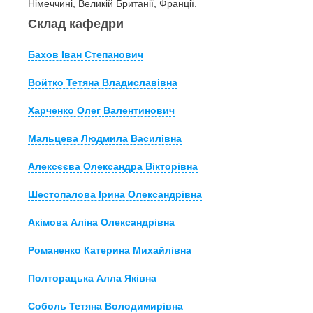
Німеччині, Великій Британії, Франції.
Склад кафедри
Бахов Іван Степанович
Войтко Тетяна Владиславівна
Харченко Олег Валентинович
Мальцева Людмила Василівна
Алексєєва Олександра Вікторівна
Шестопалова Ірина Олександрівна
Акімова Аліна Олександрівна
Романенко Катерина Михайлівна
Полторацька Алла Яківна
Соболь Тетяна Володимирівна